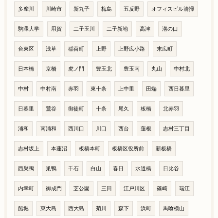
多摩川
川崎市
新丸子
梅島
五反野
オフィスビル清掃
駒澤大学
用賀
二子玉川
二子新地
高津
溝の口
台東区
浅草
稲荷町
上野
上野広小路
末広町
日本橋
京橋
虎ノ門
豊玉北
豊玉南
丸山
中村北
中村
中村南
赤羽
東十条
上中里
田端
西日暮里
日暮里
鶯谷
御徒町
十条
尾久
板橋
北赤羽
浦和
南浦和
西川口
川口
西台
蓮根
志村三丁目
志村坂上
本蓮沼
板橋本町
板橋区役所前
新板橋
西巣鴨
巣鴨
千石
白山
春日
水道橋
日比谷
内幸町
御成門
芝公園
三田
江戸川区
篠崎
瑞江
船堀
東大島
西大島
菊川
森下
浜町
馬喰横山