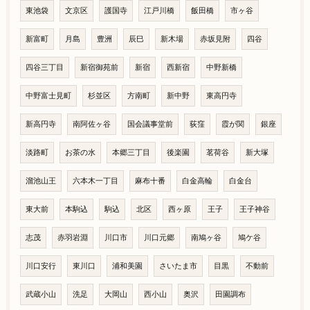
東池袋
文京区
護国寺
江戸川橋
飯田橋
市ヶ谷
新富町
月島
豊洲
辰巳
新木場
赤坂見附
四谷
四谷三丁目
新宿御苑前
新宿
西新宿
中野新橋
中野富士見町
杉並区
方南町
新中野
東高円寺
新高円寺
南阿佐ヶ谷
国会議事堂前
荻窪
霞が関
銀座
淡路町
お茶の水
本郷三丁目
後楽園
茗荷谷
新大塚
溜池山王
六本木一丁目
麻布十番
白金高輪
白金台
東大前
本駒込
駒込
北区
西ヶ原
王子
王子神谷
志茂
赤羽岩淵
川口市
川口元郷
南鳩ヶ谷
鳩ケ谷
川口安行
東川口
浦和美園
さいたま市
目黒
不動前
武蔵小山
洗足
大岡山
西小山
奥沢
田園調布