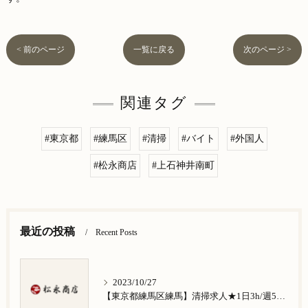
< 前のページ
一覧に戻る
次のページ >
関連タグ
#東京都
#練馬区
#清掃
#バイト
#外国人
#松永商店
#上石神井南町
最近の投稿
Recent Posts
2023/10/27
【東京都練馬区練馬】清掃求人★1日3h/週5日/祝日お休み★谷原在住の方歓迎