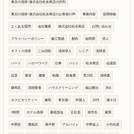
東京の清掃･株式会社松永商店の評判
東京の清掃･株式会社松永商店のお客様の声
事業内容
採用情報
よくある質問
会社概要
株式会社松永商店
お問い合わせ
プライバシーポリシー
施工実績
都内
短時間
求人
オフィス清掃
ごみ回収
清掃求人
シニア
清掃員
パート
ハローワーク
仕事
バイト
松永商店
会議室
設営
業者
腰痛
転職
飲食業
荒川区
清掃業
練馬区
清掃業者
ハウスクリーニング
福山雅治
JRA
ホスピタリティー
練馬
東京都
外国人
20代
週６日
3時間
ホテル清掃
最低賃金
正社員
留学生
雇用
中野区
豊島区
東中野
アルバイト
中野坂上
小竹向原