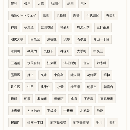
鶴見
根岸
大森
品川区
品川
港区
高輪ゲートウェイ
田町
浜松町
新橋
千代田区
有楽町
神田
秋葉原
世田谷区
桜新町
駒沢大学
三軒茶屋
池尻大橋
目黒区
渋谷区
渋谷
表参道
青山一丁目
永田町
半蔵門
九段下
神保町
大手町
中央区
三越前
水天宮前
江東区
清澄白河
住吉
錦糸町
墨田区
押上
曳舟
東向島
鐘ヶ淵
葛飾区
堀切
足立区
牛田
北千住
小菅
埼玉県
朝霞市
朝霞台
麹町
朝霞
和光市
板橋区
成増
下赤塚
東武練馬
上板橋
ときわ台
下板橋
中板橋
北池袋
池袋
桜田門
銀座一丁目
地下鉄成増
地下鉄赤塚
千川
要町