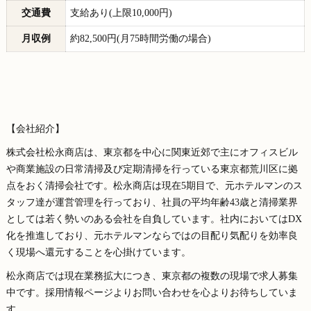
交通費
支給あり(上限10,000円)
月収例
約82,500円(月75時間労働の場合)
【会社紹介】
株式会社松永商店は、東京都を中心に関東近郊で主にオフィスビル
や商業施設の日常清掃及び定期清掃を行っている東京都荒川区に拠
点をおく清掃会社です。松永商店は現在5期目で、元ホテルマンのス
タッフ達が運営管理を行っており、社員の平均年齢43歳と清掃業界
としては若く勢いのある会社を自負しています。社内においてはDX
化を推進しており、元ホテルマンならではの目配り気配りを効率良
く現場へ還元することを心掛けています。
松永商店では現在業務拡大につき、東京都の複数の現場で求人募集
中です。採用情報ページよりお問い合わせを心よりお待ちしていま
す。