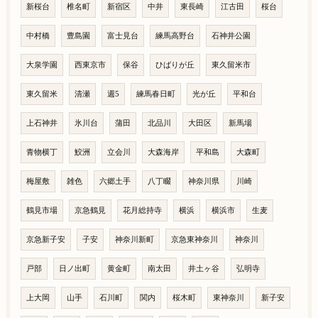
新桜台
椎名町
新宿区
中井
東長崎
江古田
桜台
中村橋
豊島園
富士見台
練馬高野台
石神井公園
大泉学園
西東京市
保谷
ひばりが丘
東久留米市
東久留米
清瀬
週5
練馬春日町
光が丘
平和台
上石神井
氷川台
蒲田
北品川
大田区
新馬場
青物横丁
鮫洲
立会川
大森海岸
平和島
大森町
梅屋敷
雑色
六郷土手
八丁畷
神奈川県
川崎
鶴見市場
京急鶴見
花月総持寺
横浜
横浜市
生麦
京急新子安
子安
神奈川新町
京急東神奈川
神奈川
戸部
日ノ出町
黄金町
南太田
井土ヶ谷
弘明寺
上大岡
山手
石川町
関内
桜木町
東神奈川
新子安