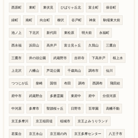
西原町
東町
東伏見
ひばりヶ丘北
富士町
保谷町
緑町
南町
向台町
柳沢
谷戸町
神泉
駒場東大前
池ノ上
下北沢
新代田
東松原
明大前
永福町
西永福
浜田山
高井戸
富士見ヶ丘
久我山
三鷹台
三鷹市
井の頭公園
武蔵野市
吉祥寺
下高井戸
桜上水
上北沢
八幡山
芦花公園
千歳烏山
調布市
仙川
つつじが丘
柴崎
国領
布田
調布
西調布
飛田給
府中市
武蔵野台
多磨霊園
東府中
府中
分倍河原
中河原
多摩市
聖蹟桜ヶ丘
日野市
百草園
高幡不動
京王多摩川
京王稲田堤
稲城市
京王よみうりランド
若葉台
京王永山
京王堀の内
京王多摩センター
八王子市