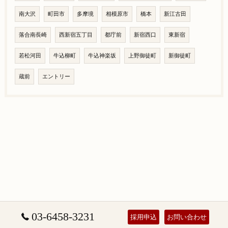
南大沢
町田市
多摩境
相模原市
橋本
新江古田
落合南長崎
西新宿五丁目
都庁前
新宿西口
東新宿
若松河田
牛込柳町
牛込神楽坂
上野御徒町
新御徒町
蔵前
エントリー
03-6458-3231
採用申込
お問い合わせ