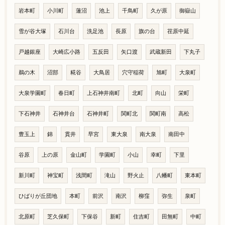
岩本町
小川町
蓮沼
池上
千鳥町
久が原
御嶽山
雪が谷大塚
石川台
洗足池
長原
旗の台
荏原中延
戸越銀座
大崎広小路
五反田
矢口渡
武蔵新田
下丸子
鵜の木
沼部
糀谷
大鳥居
穴守稲荷
旭町
大泉町
大泉学園町
春日町
上石神井南町
北町
向山
栄町
下石神井
石神井台
石神井町
関町北
関町南
高松
豊玉上
錦
貫井
早宮
東大泉
南大泉
南田中
谷原
上の原
金山町
学園町
小山
幸町
下里
新川町
神宝町
浅間町
滝山
野火止
八幡町
東本町
ひばりが丘団地
本町
前沢
南沢
柳窪
弥生
泉町
北原町
芝久保町
下保谷
新町
住吉町
田無町
中町