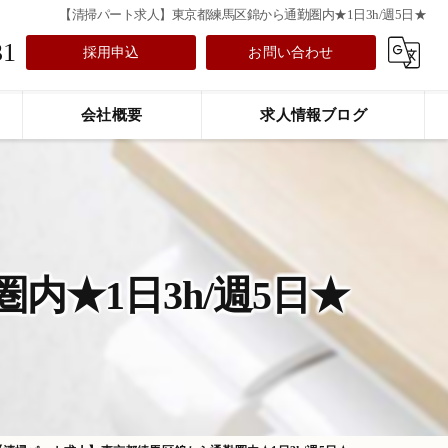
【清掃パート求人】東京都練馬区錦から通勤圏内★1日3h/週5日★
31
採用申込
お問い合わせ
会社概要
求人情報ブログ
★1日3h/週5日★