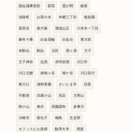
国会議事堂前
荻窪
霞が関
銀座
淡路町
お茶の水
本郷三丁目
後楽園
茗荷谷
新大塚
溜池山王
六本木一丁目
麻布十番
白金高輪
白金台
東大前
本駒込
駒込
北区
西ヶ原
王子
王子神谷
志茂
赤羽岩淵
川口市
川口元郷
南鳩ヶ谷
鳩ケ谷
川口安行
東川口
浦和美園
さいたま市
目黒
不動前
武蔵小山
洗足
大岡山
西小山
奥沢
田園調布
多摩川
川崎市
新丸子
梅島
五反野
オフィスビル清掃
駒澤大学
用賀