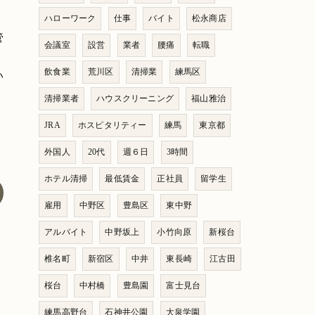
ハローワーク
仕事
バイト
松永商店
管
会議室
設営
業者
腰痛
転職
飲食業
荒川区
清掃業
練馬区
い
清掃業者
ハウスクリーニング
福山雅治
JRA
ホスピタリティー
練馬
東京都
外国人
20代
週６日
3時間
ホテル清掃
最低賃金
正社員
留学生
雇用
中野区
豊島区
東中野
アルバイト
中野坂上
小竹向原
新桜台
椎名町
新宿区
中井
東長崎
江古田
桜台
中村橋
豊島園
富士見台
練馬高野台
石神井公園
大泉学園