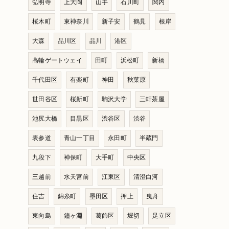
弘明寺
上大岡
山手
石川町
関内
桜木町
東神奈川
新子安
鶴見
根岸
大森
品川区
品川
港区
高輪ゲートウェイ
田町
浜松町
新橋
千代田区
有楽町
神田
秋葉原
世田谷区
桜新町
駒沢大学
三軒茶屋
池尻大橋
目黒区
渋谷区
渋谷
表参道
青山一丁目
永田町
半蔵門
九段下
神保町
大手町
中央区
三越前
水天宮前
江東区
清澄白河
住吉
錦糸町
墨田区
押上
曳舟
東向島
鐘ヶ淵
葛飾区
堀切
足立区