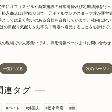
で主にオフィスビルや商業施設の日常清掃及び定期清掃を行っ
。松永商店は現在5期目で、元ホテルマンのスタッフ達が運営
業界としては若く勢いのある会社を自負しています。社内におい
ではの目配り気配りを効率良く現場へ還元することを心掛けて
数の現場で求人募集中です。採用情報ページよりお問い合わせ
一覧に戻る
次のページ >
関連タグ
掃
#バイト
#外国人
#松永商店
#錦