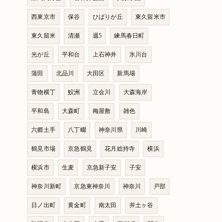
西東京市
保谷
ひばりが丘
東久留米市
東久留米
清瀬
週5
練馬春日町
光が丘
平和台
上石神井
氷川台
蒲田
北品川
大田区
新馬場
青物横丁
鮫洲
立会川
大森海岸
平和島
大森町
梅屋敷
雑色
六郷土手
八丁畷
神奈川県
川崎
鶴見市場
京急鶴見
花月総持寺
横浜
横浜市
生麦
京急新子安
子安
神奈川新町
京急東神奈川
神奈川
戸部
日ノ出町
黄金町
南太田
井土ヶ谷