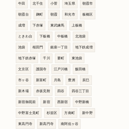
牛田
北千住
小菅
埼玉県
朝霞市
朝霞台
麹町
朝霞
和光市
板橋区
成増
下赤塚
東武練馬
上板橋
ときわ台
下板橋
中板橋
北池袋
池袋
桜田門
銀座一丁目
地下鉄成増
地下鉄赤塚
千川
要町
東池袋
文京区
護国寺
江戸川橋
飯田橋
市ヶ谷
新富町
月島
豊洲
辰巳
新木場
赤坂見附
四谷
四谷三丁目
新宿御苑前
新宿
西新宿
中野新橋
中野富士見町
杉並区
方南町
新中野
東高円寺
新高円寺
南阿佐ヶ谷