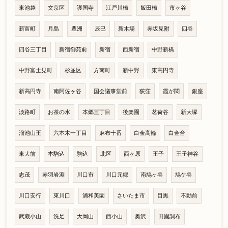
東池袋
文京区
護国寺
江戸川橋
飯田橋
市ヶ谷
新富町
月島
豊洲
辰巳
新木場
赤坂見附
四谷
四谷三丁目
新宿御苑前
新宿
西新宿
中野新橋
中野富士見町
杉並区
方南町
新中野
東高円寺
新高円寺
南阿佐ヶ谷
国会議事堂前
荻窪
霞が関
銀座
淡路町
お茶の水
本郷三丁目
後楽園
茗荷谷
新大塚
溜池山王
六本木一丁目
麻布十番
白金高輪
白金台
東大前
本駒込
駒込
北区
西ヶ原
王子
王子神谷
志茂
赤羽岩淵
川口市
川口元郷
南鳩ヶ谷
鳩ケ谷
川口安行
東川口
浦和美園
さいたま市
目黒
不動前
武蔵小山
洗足
大岡山
西小山
奥沢
田園調布