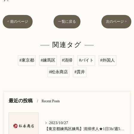
< 前のページ
一覧に戻る
次のページ >
関連タグ
#東京都
#練馬区
#清掃
#バイト
#外国人
#松永商店
#貫井
最近の投稿
Recent Posts
2023/10/27
【東京都練馬区練馬】清掃求人★1日3h/週5日/祝日お休み★谷原在住の方歓迎