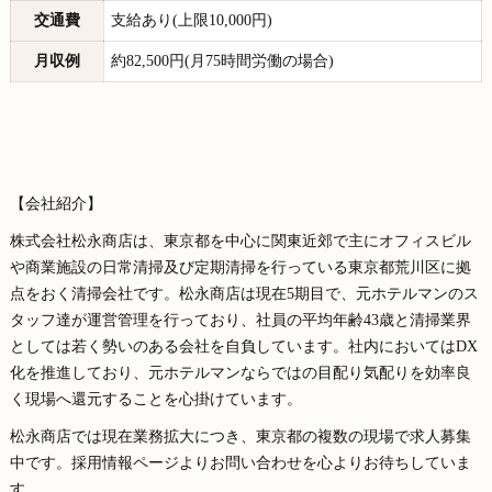
交通費
支給あり(上限10,000円)
月収例
約82,500円(月75時間労働の場合)
【会社紹介】
株式会社松永商店は、東京都を中心に関東近郊で主にオフィスビル
や商業施設の日常清掃及び定期清掃を行っている東京都荒川区に拠
点をおく清掃会社です。松永商店は現在5期目で、元ホテルマンのス
タッフ達が運営管理を行っており、社員の平均年齢43歳と清掃業界
としては若く勢いのある会社を自負しています。社内においてはDX
化を推進しており、元ホテルマンならではの目配り気配りを効率良
く現場へ還元することを心掛けています。
松永商店では現在業務拡大につき、東京都の複数の現場で求人募集
中です。採用情報ページよりお問い合わせを心よりお待ちしていま
す。