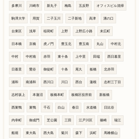
多摩川
川崎市
新丸子
梅島
五反野
オフィスビル清掃
駒澤大学
用賀
二子玉川
二子新地
高津
溝の口
台東区
浅草
稲荷町
上野
上野広小路
末広町
日本橋
京橋
虎ノ門
豊玉北
豊玉南
丸山
中村北
中村
中村南
赤羽
東十条
上中里
田端
西日暮里
日暮里
鶯谷
御徒町
十条
尾久
板橋
北赤羽
浦和
南浦和
西川口
川口
西台
蓮根
志村三丁目
志村坂上
本蓮沼
板橋本町
板橋区役所前
新板橋
西巣鴨
巣鴨
千石
白山
春日
水道橋
日比谷
内幸町
御成門
芝公園
三田
江戸川区
篠崎
瑞江
船堀
東大島
西大島
菊川
森下
浜町
馬喰横山