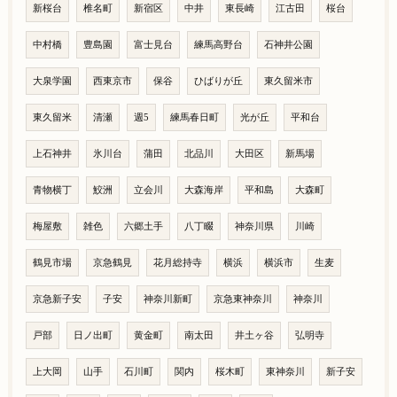
新桜台
椎名町
新宿区
中井
東長崎
江古田
桜台
中村橋
豊島園
富士見台
練馬高野台
石神井公園
大泉学園
西東京市
保谷
ひばりが丘
東久留米市
東久留米
清瀬
週5
練馬春日町
光が丘
平和台
上石神井
氷川台
蒲田
北品川
大田区
新馬場
青物横丁
鮫洲
立会川
大森海岸
平和島
大森町
梅屋敷
雑色
六郷土手
八丁畷
神奈川県
川崎
鶴見市場
京急鶴見
花月総持寺
横浜
横浜市
生麦
京急新子安
子安
神奈川新町
京急東神奈川
神奈川
戸部
日ノ出町
黄金町
南太田
井土ヶ谷
弘明寺
上大岡
山手
石川町
関内
桜木町
東神奈川
新子安