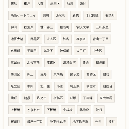
鶴見
根岸
大森
品川区
品川
港区
高輪ゲートウェイ
田町
浜松町
新橋
千代田区
有楽町
神田
秋葉原
世田谷区
桜新町
駒沢大学
三軒茶屋
池尻大橋
目黒区
渋谷区
渋谷
表参道
青山一丁目
永田町
半蔵門
九段下
神保町
大手町
中央区
三越前
水天宮前
江東区
清澄白河
住吉
錦糸町
墨田区
押上
曳舟
東向島
鐘ヶ淵
葛飾区
堀切
足立区
牛田
北千住
小菅
埼玉県
朝霞市
朝霞台
麹町
朝霞
和光市
板橋区
成増
下赤塚
東武練馬
上板橋
ときわ台
下板橋
中板橋
北池袋
池袋
桜田門
銀座一丁目
地下鉄成増
地下鉄赤塚
千川
要町