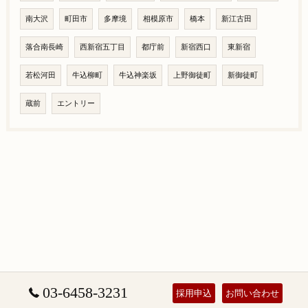
南大沢
町田市
多摩境
相模原市
橋本
新江古田
落合南長崎
西新宿五丁目
都庁前
新宿西口
東新宿
若松河田
牛込柳町
牛込神楽坂
上野御徒町
新御徒町
蔵前
エントリー
03-6458-3231
採用申込
お問い合わせ