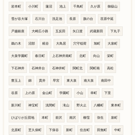
岩本町
小川町
蓮沼
池上
千鳥町
久が原
御嶽山
雪が谷大塚
石川台
洗足池
長原
旗の台
荏原中延
戸越銀座
大崎広小路
五反田
矢口渡
武蔵新田
下丸子
鵜の木
沼部
糀谷
大鳥居
穴守稲荷
旭町
大泉町
大泉学園町
春日町
上石神井南町
北町
向山
栄町
下石神井
石神井台
石神井町
関町北
関町南
高松
豊玉上
錦
貫井
早宮
東大泉
南大泉
南田中
谷原
上の原
金山町
学園町
小山
幸町
下里
新川町
神宝町
浅間町
滝山
野火止
八幡町
東本町
ひばりが丘団地
本町
前沢
南沢
柳窪
弥生
泉町
北原町
芝久保町
下保谷
新町
住吉町
田無町
中町