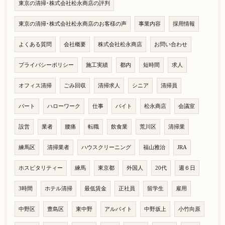
東京の清掃･株式会社松永商店の評判
東京の清掃･株式会社松永商店のお客様の声
事業内容
採用情報
よくある質問
会社概要
株式会社松永商店
お問い合わせ
プライバシーポリシー
施工実績
都内
短時間
求人
オフィス清掃
ごみ回収
清掃求人
シニア
清掃員
パート
ハローワーク
仕事
バイト
松永商店
会議室
設営
業者
腰痛
転職
飲食業
荒川区
清掃業
練馬区
清掃業者
ハウスクリーニング
福山雅治
JRA
ホスピタリティー
練馬
東京都
外国人
20代
週６日
3時間
ホテル清掃
最低賃金
正社員
留学生
雇用
中野区
豊島区
東中野
アルバイト
中野坂上
小竹向原