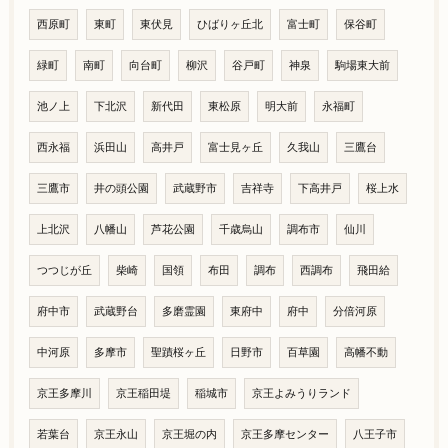
西原町
東町
東伏見
ひばりヶ丘北
富士町
保谷町
緑町
南町
向台町
柳沢
谷戸町
神泉
駒場東大前
池ノ上
下北沢
新代田
東松原
明大前
永福町
西永福
浜田山
高井戸
富士見ヶ丘
久我山
三鷹台
三鷹市
井の頭公園
武蔵野市
吉祥寺
下高井戸
桜上水
上北沢
八幡山
芦花公園
千歳烏山
調布市
仙川
つつじが丘
柴崎
国領
布田
調布
西調布
飛田給
府中市
武蔵野台
多磨霊園
東府中
府中
分倍河原
中河原
多摩市
聖蹟桜ヶ丘
日野市
百草園
高幡不動
京王多摩川
京王稲田堤
稲城市
京王よみうりランド
若葉台
京王永山
京王堀の内
京王多摩センター
八王子市