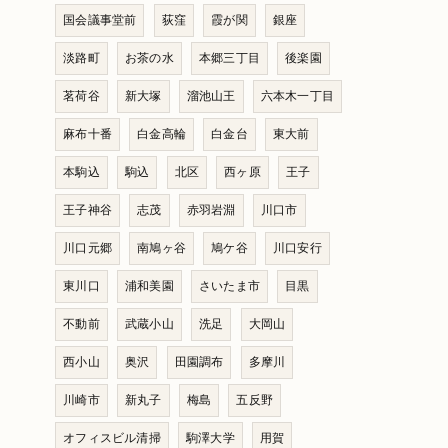
国会議事堂前
荻窪
霞が関
銀座
淡路町
お茶の水
本郷三丁目
後楽園
茗荷谷
新大塚
溜池山王
六本木一丁目
麻布十番
白金高輪
白金台
東大前
本駒込
駒込
北区
西ヶ原
王子
王子神谷
志茂
赤羽岩淵
川口市
川口元郷
南鳩ヶ谷
鳩ケ谷
川口安行
東川口
浦和美園
さいたま市
目黒
不動前
武蔵小山
洗足
大岡山
西小山
奥沢
田園調布
多摩川
川崎市
新丸子
梅島
五反野
オフィスビル清掃
駒澤大学
用賀