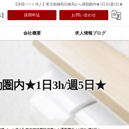
【清掃パート求人】東京都練馬区練馬から通勤圏内★1日3h/週5日★
31
採用申込
お問い合わせ
会社概要
求人情報ブログ
内★1日3h/週5日★