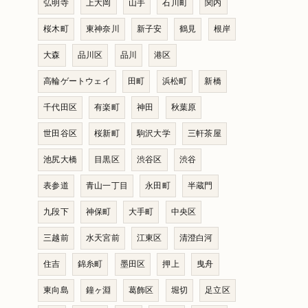
弘明寺
上大岡
山手
石川町
関内
桜木町
東神奈川
新子安
鶴見
根岸
大森
品川区
品川
港区
高輪ゲートウェイ
田町
浜松町
新橋
千代田区
有楽町
神田
秋葉原
世田谷区
桜新町
駒沢大学
三軒茶屋
池尻大橋
目黒区
渋谷区
渋谷
表参道
青山一丁目
永田町
半蔵門
九段下
神保町
大手町
中央区
三越前
水天宮前
江東区
清澄白河
住吉
錦糸町
墨田区
押上
曳舟
東向島
鐘ヶ淵
葛飾区
堀切
足立区