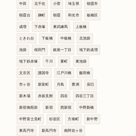
牛田
北千住
小菅
埼玉県
朝霞市
朝霞台
麹町
朝霞
和光市
板橋区
成増
下赤塚
東武練馬
上板橋
ときわ台
下板橋
中板橋
北池袋
池袋
桜田門
銀座一丁目
地下鉄成増
地下鉄赤塚
千川
要町
東池袋
文京区
護国寺
江戸川橋
飯田橋
市ヶ谷
新富町
月島
豊洲
辰巳
新木場
赤坂見附
四谷
四谷三丁目
新宿御苑前
新宿
西新宿
中野新橋
中野富士見町
杉並区
方南町
新中野
東高円寺
新高円寺
南阿佐ヶ谷