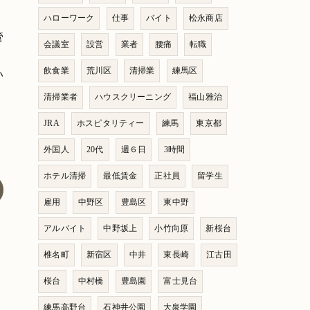
ハローワーク
仕事
バイト
松永商店
管
会議室
設営
業者
腰痛
転職
飲食業
荒川区
清掃業
練馬区
い
清掃業者
ハウスクリーニング
福山雅治
JRA
ホスピタリティー
練馬
東京都
外国人
20代
週６日
3時間
ホテル清掃
最低賃金
正社員
留学生
雇用
中野区
豊島区
東中野
アルバイト
中野坂上
小竹向原
新桜台
椎名町
新宿区
中井
東長崎
江古田
桜台
中村橋
豊島園
富士見台
練馬高野台
石神井公園
大泉学園