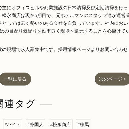
で主にオフィスビルや商業施設の日常清掃及び定期清掃を行っ
。松永商店は現在5期目で、元ホテルマンのスタッフ達が運営
業界としては若く勢いのある会社を自負しています。社内におい
ではの目配り気配りを効率良く現場へ還元することを心掛けて
数の現場で求人募集中です。採用情報ページよりお問い合わせ
一覧に戻る
次のページ >
関連タグ
#バイト
#外国人
#松永商店
#練馬