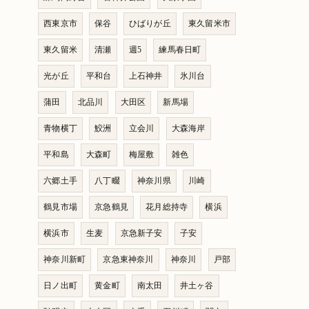
西東京市
保谷
ひばりが丘
東久留米市
東久留米
清瀬
週5
練馬春日町
光が丘
平和台
上石神井
氷川台
蒲田
北品川
大田区
新馬場
青物横丁
鮫洲
立会川
大森海岸
平和島
大森町
梅屋敷
雑色
六郷土手
八丁畷
神奈川県
川崎
鶴見市場
京急鶴見
花月総持寺
横浜
横浜市
生麦
京急新子安
子安
神奈川新町
京急東神奈川
神奈川
戸部
日ノ出町
黄金町
南太田
井土ヶ谷