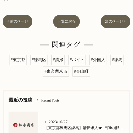
< 前のページ
一覧に戻る
次のページ >
関連タグ
#東京都
#練馬区
#清掃
#バイト
#外国人
#練馬
#東久留米市
#金山町
最近の投稿
Recent Posts
2023/10/27
【東京都練馬区練馬】清掃求人★1日3h/週5日/祝日お休み★谷原在住の方歓迎