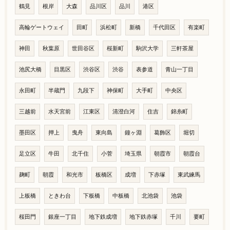
鶴見
根岸
大森
品川区
品川
港区
高輪ゲートウェイ
田町
浜松町
新橋
千代田区
有楽町
神田
秋葉原
世田谷区
桜新町
駒沢大学
三軒茶屋
池尻大橋
目黒区
渋谷区
渋谷
表参道
青山一丁目
永田町
半蔵門
九段下
神保町
大手町
中央区
三越前
水天宮前
江東区
清澄白河
住吉
錦糸町
墨田区
押上
曳舟
東向島
鐘ヶ淵
葛飾区
堀切
足立区
牛田
北千住
小菅
埼玉県
朝霞市
朝霞台
麹町
朝霞
和光市
板橋区
成増
下赤塚
東武練馬
上板橋
ときわ台
下板橋
中板橋
北池袋
池袋
桜田門
銀座一丁目
地下鉄成増
地下鉄赤塚
千川
要町