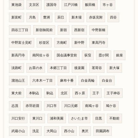
東池袋
文京区
護国寺
江戸川橋
飯田橋
市ヶ谷
新富町
月島
豊洲
辰巳
新木場
赤坂見附
四谷
四谷三丁目
新宿御苑前
新宿
西新宿
中野新橋
中野富士見町
杉並区
方南町
新中野
東高円寺
新高円寺
南阿佐ヶ谷
国会議事堂前
荻窪
霞が関
銀座
淡路町
お茶の水
本郷三丁目
後楽園
茗荷谷
新大塚
溜池山王
六本木一丁目
麻布十番
白金高輪
白金台
東大前
本駒込
駒込
北区
西ヶ原
王子
王子神谷
志茂
赤羽岩淵
川口市
川口元郷
南鳩ヶ谷
鳩ケ谷
川口安行
東川口
浦和美園
さいたま市
目黒
不動前
武蔵小山
洗足
大岡山
西小山
奥沢
田園調布