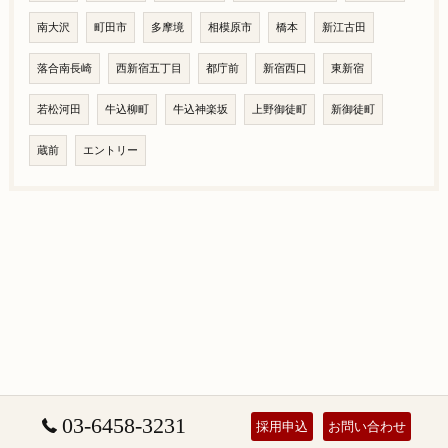
南大沢
町田市
多摩境
相模原市
橋本
新江古田
落合南長崎
西新宿五丁目
都庁前
新宿西口
東新宿
若松河田
牛込柳町
牛込神楽坂
上野御徒町
新御徒町
蔵前
エントリー
03-6458-3231
採用申込
お問い合わせ