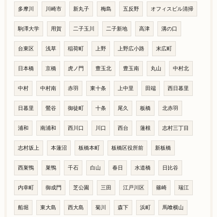
多摩川
川崎市
新丸子
梅島
五反野
オフィスビル清掃
駒澤大学
用賀
二子玉川
二子新地
高津
溝の口
台東区
浅草
稲荷町
上野
上野広小路
末広町
日本橋
京橋
虎ノ門
豊玉北
豊玉南
丸山
中村北
中村
中村南
赤羽
東十条
上中里
田端
西日暮里
日暮里
鶯谷
御徒町
十条
尾久
板橋
北赤羽
浦和
南浦和
西川口
川口
西台
蓮根
志村三丁目
志村坂上
本蓮沼
板橋本町
板橋区役所前
新板橋
西巣鴨
巣鴨
千石
白山
春日
水道橋
日比谷
内幸町
御成門
芝公園
三田
江戸川区
篠崎
瑞江
船堀
東大島
西大島
菊川
森下
浜町
馬喰横山