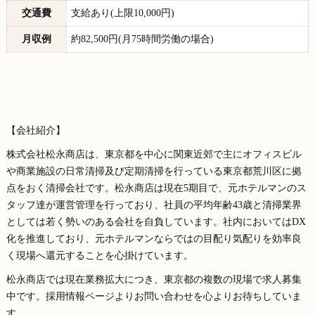
交通費
支給あり(上限10,000円)
月収例
約82,500円(月75時間労働の場合)
【会社紹介】
株式会社松永商店は、東京都を中心に関東近郊で主にオフィスビル
や商業施設の日常清掃及び定期清掃を行っている東京都荒川区に拠
点をおく清掃会社です。松永商店は現在5期目で、元ホテルマンのス
タッフ達が運営管理を行っており、社員の平均年齢43歳と清掃業界
としては若く勢いのある会社を自負しています。社内においてはDX
化を推進しており、元ホテルマンならではの目配り気配りを効率良
く現場へ還元することを心掛けています。
松永商店では現在業務拡大につき、東京都の複数の現場で求人募集
中です。採用情報ページよりお問い合わせを心よりお待ちしていま
す。