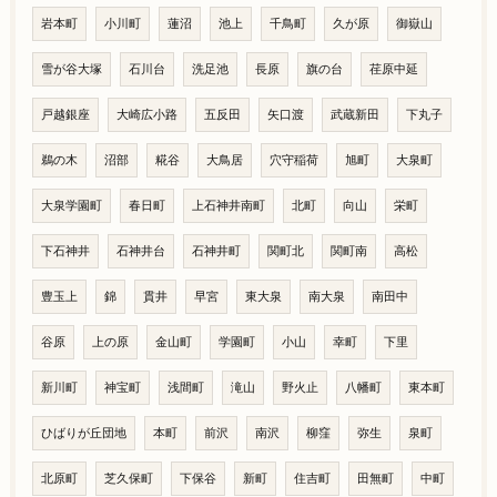
岩本町
小川町
蓮沼
池上
千鳥町
久が原
御嶽山
雪が谷大塚
石川台
洗足池
長原
旗の台
荏原中延
戸越銀座
大崎広小路
五反田
矢口渡
武蔵新田
下丸子
鵜の木
沼部
糀谷
大鳥居
穴守稲荷
旭町
大泉町
大泉学園町
春日町
上石神井南町
北町
向山
栄町
下石神井
石神井台
石神井町
関町北
関町南
高松
豊玉上
錦
貫井
早宮
東大泉
南大泉
南田中
谷原
上の原
金山町
学園町
小山
幸町
下里
新川町
神宝町
浅間町
滝山
野火止
八幡町
東本町
ひばりが丘団地
本町
前沢
南沢
柳窪
弥生
泉町
北原町
芝久保町
下保谷
新町
住吉町
田無町
中町