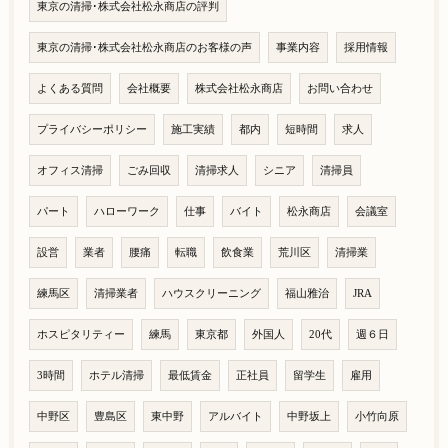
東京の清掃･株式会社松永商店の評判
東京の清掃･株式会社松永商店のお客様の声
事業内容
採用情報
よくある質問
会社概要
株式会社松永商店
お問い合わせ
プライバシーポリシー
施工実績
都内
短時間
求人
オフィス清掃
ごみ回収
清掃求人
シニア
清掃員
パート
ハローワーク
仕事
バイト
松永商店
会議室
設営
業者
腰痛
転職
飲食業
荒川区
清掃業
練馬区
清掃業者
ハウスクリーニング
福山雅治
JRA
ホスピタリティー
練馬
東京都
外国人
20代
週６日
3時間
ホテル清掃
最低賃金
正社員
留学生
雇用
中野区
豊島区
東中野
アルバイト
中野坂上
小竹向原