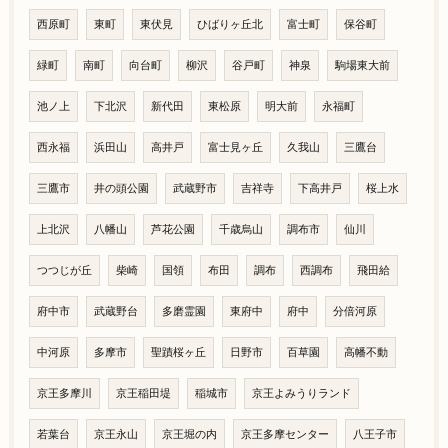
西原町
東町
東伏見
ひばりヶ丘北
富士町
保谷町
緑町
南町
向台町
柳沢
谷戸町
神泉
駒場東大前
池ノ上
下北沢
新代田
東松原
明大前
永福町
西永福
浜田山
高井戸
富士見ヶ丘
久我山
三鷹台
三鷹市
井の頭公園
武蔵野市
吉祥寺
下高井戸
桜上水
上北沢
八幡山
芦花公園
千歳烏山
調布市
仙川
つつじが丘
柴崎
国領
布田
調布
西調布
飛田給
府中市
武蔵野台
多磨霊園
東府中
府中
分倍河原
中河原
多摩市
聖蹟桜ヶ丘
日野市
百草園
高幡不動
京王多摩川
京王稲田堤
稲城市
京王よみうりランド
若葉台
京王永山
京王堀の内
京王多摩センター
八王子市