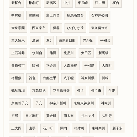
新桜台
椎名町
新宿区
中井
東長崎
江古田
桜台
中村橋
豊島園
富士見台
練馬高野台
石神井公園
大泉学園
西東京市
保谷
ひばりが丘
東久留米市
東久留米
清瀬
週5
練馬春日町
光が丘
平和台
上石神井
氷川台
蒲田
北品川
大田区
新馬場
青物横丁
鮫洲
立会川
大森海岸
平和島
大森町
梅屋敷
雑色
六郷土手
八丁畷
神奈川県
川崎
鶴見市場
京急鶴見
花月総持寺
横浜
横浜市
生麦
京急新子安
子安
神奈川新町
京急東神奈川
神奈川
戸部
日ノ出町
黄金町
南太田
井土ヶ谷
弘明寺
上大岡
山手
石川町
関内
桜木町
東神奈川
新子安