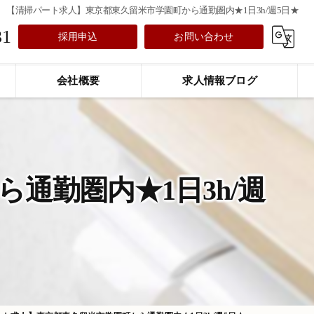
【清掃パート求人】東京都東久留米市学園町から通勤圏内★1日3h/週5日★
31
採用申込
お問い合わせ
会社概要
求人情報ブログ
通勤圏内★1日3h/週