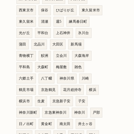
西東京市
保谷
ひばりが丘
東久留米市
東久留米
清瀬
週5
練馬春日町
光が丘
平和台
上石神井
氷川台
蒲田
北品川
大田区
新馬場
青物横丁
鮫洲
立会川
大森海岸
平和島
大森町
梅屋敷
雑色
六郷土手
八丁畷
神奈川県
川崎
鶴見市場
京急鶴見
花月総持寺
横浜
横浜市
生麦
京急新子安
子安
神奈川新町
京急東神奈川
神奈川
戸部
日ノ出町
黄金町
南太田
井土ヶ谷