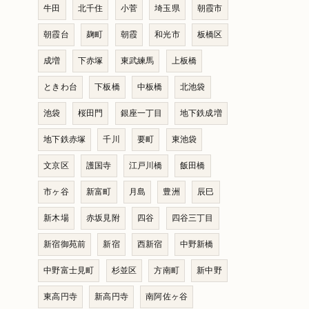
牛田
北千住
小菅
埼玉県
朝霞市
朝霞台
麹町
朝霞
和光市
板橋区
成増
下赤塚
東武練馬
上板橋
ときわ台
下板橋
中板橋
北池袋
池袋
桜田門
銀座一丁目
地下鉄成増
地下鉄赤塚
千川
要町
東池袋
文京区
護国寺
江戸川橋
飯田橋
市ヶ谷
新富町
月島
豊洲
辰巳
新木場
赤坂見附
四谷
四谷三丁目
新宿御苑前
新宿
西新宿
中野新橋
中野富士見町
杉並区
方南町
新中野
東高円寺
新高円寺
南阿佐ヶ谷