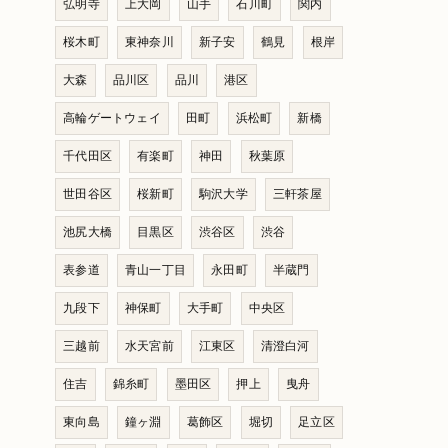
弘明寺
上大岡
山手
石川町
関内
桜木町
東神奈川
新子安
鶴見
根岸
大森
品川区
品川
港区
高輪ゲートウェイ
田町
浜松町
新橋
千代田区
有楽町
神田
秋葉原
世田谷区
桜新町
駒沢大学
三軒茶屋
池尻大橋
目黒区
渋谷区
渋谷
表参道
青山一丁目
永田町
半蔵門
九段下
神保町
大手町
中央区
三越前
水天宮前
江東区
清澄白河
住吉
錦糸町
墨田区
押上
曳舟
東向島
鐘ヶ淵
葛飾区
堀切
足立区