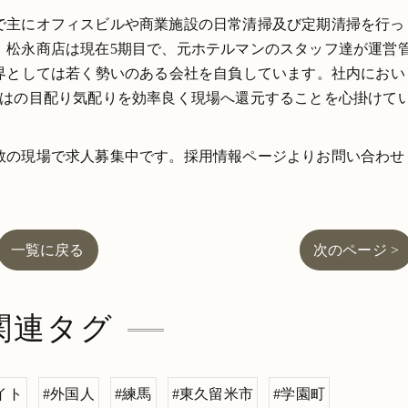
で主にオフィスビルや商業施設の日常清掃及び定期清掃を行っ
。松永商店は現在5期目で、元ホテルマンのスタッフ達が運営
業界としては若く勢いのある会社を自負しています。社内におい
ではの目配り気配りを効率良く現場へ還元することを心掛けて
数の現場で求人募集中です。採用情報ページよりお問い合わせ
一覧に戻る
次のページ >
関連タグ
イト
#外国人
#練馬
#東久留米市
#学園町