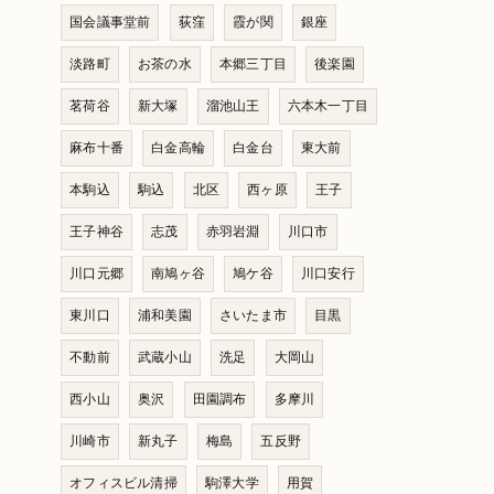
国会議事堂前
荻窪
霞が関
銀座
淡路町
お茶の水
本郷三丁目
後楽園
茗荷谷
新大塚
溜池山王
六本木一丁目
麻布十番
白金高輪
白金台
東大前
本駒込
駒込
北区
西ヶ原
王子
王子神谷
志茂
赤羽岩淵
川口市
川口元郷
南鳩ヶ谷
鳩ケ谷
川口安行
東川口
浦和美園
さいたま市
目黒
不動前
武蔵小山
洗足
大岡山
西小山
奥沢
田園調布
多摩川
川崎市
新丸子
梅島
五反野
オフィスビル清掃
駒澤大学
用賀