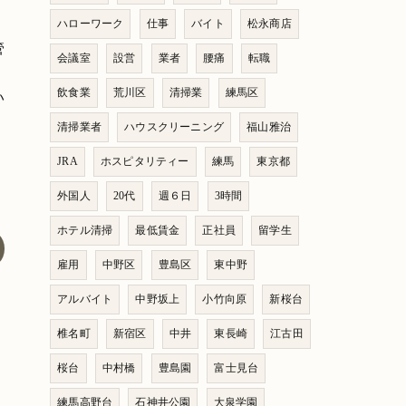
ハローワーク
仕事
バイト
松永商店
管
会議室
設営
業者
腰痛
転職
飲食業
荒川区
清掃業
練馬区
い
清掃業者
ハウスクリーニング
福山雅治
JRA
ホスピタリティー
練馬
東京都
外国人
20代
週６日
3時間
ホテル清掃
最低賃金
正社員
留学生
雇用
中野区
豊島区
東中野
アルバイト
中野坂上
小竹向原
新桜台
椎名町
新宿区
中井
東長崎
江古田
桜台
中村橋
豊島園
富士見台
練馬高野台
石神井公園
大泉学園