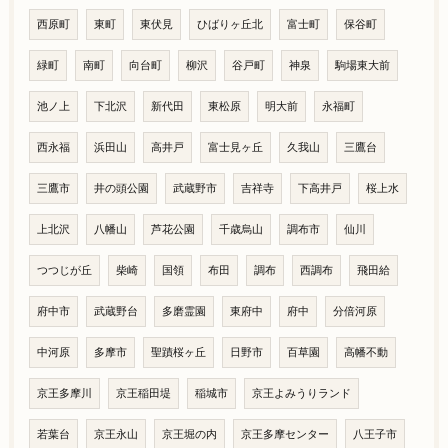
西原町
東町
東伏見
ひばりヶ丘北
富士町
保谷町
緑町
南町
向台町
柳沢
谷戸町
神泉
駒場東大前
池ノ上
下北沢
新代田
東松原
明大前
永福町
西永福
浜田山
高井戸
富士見ヶ丘
久我山
三鷹台
三鷹市
井の頭公園
武蔵野市
吉祥寺
下高井戸
桜上水
上北沢
八幡山
芦花公園
千歳烏山
調布市
仙川
つつじが丘
柴崎
国領
布田
調布
西調布
飛田給
府中市
武蔵野台
多磨霊園
東府中
府中
分倍河原
中河原
多摩市
聖蹟桜ヶ丘
日野市
百草園
高幡不動
京王多摩川
京王稲田堤
稲城市
京王よみうりランド
若葉台
京王永山
京王堀の内
京王多摩センター
八王子市