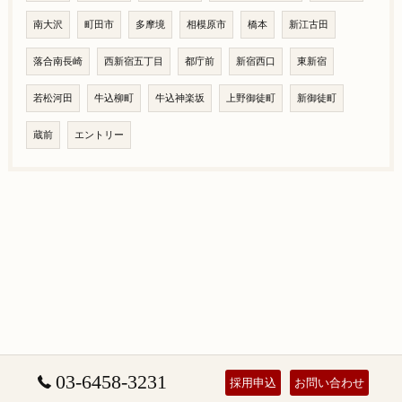
南大沢
町田市
多摩境
相模原市
橋本
新江古田
落合南長崎
西新宿五丁目
都庁前
新宿西口
東新宿
若松河田
牛込柳町
牛込神楽坂
上野御徒町
新御徒町
蔵前
エントリー
03-6458-3231
採用申込
お問い合わせ