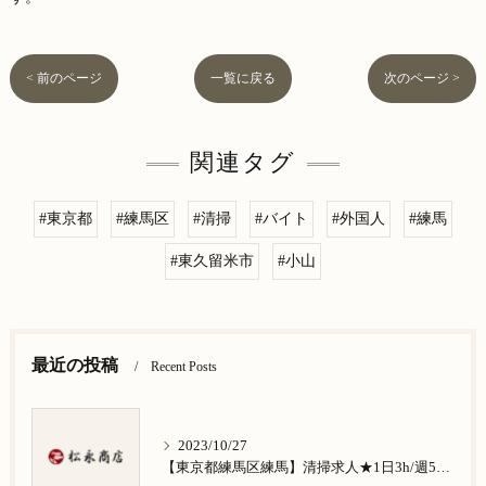
< 前のページ
一覧に戻る
次のページ >
関連タグ
#東京都
#練馬区
#清掃
#バイト
#外国人
#練馬
#東久留米市
#小山
最近の投稿
Recent Posts
2023/10/27
【東京都練馬区練馬】清掃求人★1日3h/週5日/祝日お休み★谷原在住の方歓迎