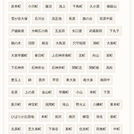
岩本町
小川町
蓮沼
池上
千鳥町
久が原
御嶽山
雪が谷大塚
石川台
洗足池
長原
旗の台
荏原中延
戸越銀座
大崎広小路
五反田
矢口渡
武蔵新田
下丸子
鵜の木
沼部
糀谷
大鳥居
穴守稲荷
旭町
大泉町
大泉学園町
春日町
上石神井南町
北町
向山
栄町
下石神井
石神井台
石神井町
関町北
関町南
高松
豊玉上
錦
貫井
早宮
東大泉
南大泉
南田中
谷原
上の原
金山町
学園町
小山
幸町
下里
新川町
神宝町
浅間町
滝山
野火止
八幡町
東本町
ひばりが丘団地
本町
前沢
南沢
柳窪
弥生
泉町
北原町
芝久保町
下保谷
新町
住吉町
田無町
中町