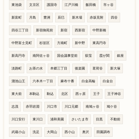
東池袋
文京区
護国寺
江戸川橋
飯田橋
市ヶ谷
新富町
月島
豊洲
辰巳
新木場
赤坂見附
四谷
四谷三丁目
新宿御苑前
新宿
西新宿
中野新橋
中野富士見町
杉並区
方南町
新中野
東高円寺
新高円寺
南阿佐ヶ谷
国会議事堂前
荻窪
霞が関
銀座
淡路町
お茶の水
本郷三丁目
後楽園
茗荷谷
新大塚
溜池山王
六本木一丁目
麻布十番
白金高輪
白金台
東大前
本駒込
駒込
北区
西ヶ原
王子
王子神谷
志茂
赤羽岩淵
川口市
川口元郷
南鳩ヶ谷
鳩ケ谷
川口安行
東川口
浦和美園
さいたま市
目黒
不動前
武蔵小山
洗足
大岡山
西小山
奥沢
田園調布