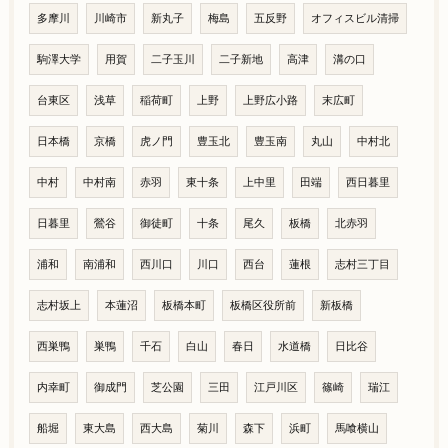
多摩川
川崎市
新丸子
梅島
五反野
オフィスビル清掃
駒澤大学
用賀
二子玉川
二子新地
高津
溝の口
台東区
浅草
稲荷町
上野
上野広小路
末広町
日本橋
京橋
虎ノ門
豊玉北
豊玉南
丸山
中村北
中村
中村南
赤羽
東十条
上中里
田端
西日暮里
日暮里
鶯谷
御徒町
十条
尾久
板橋
北赤羽
浦和
南浦和
西川口
川口
西台
蓮根
志村三丁目
志村坂上
本蓮沼
板橋本町
板橋区役所前
新板橋
西巣鴨
巣鴨
千石
白山
春日
水道橋
日比谷
内幸町
御成門
芝公園
三田
江戸川区
篠崎
瑞江
船堀
東大島
西大島
菊川
森下
浜町
馬喰横山