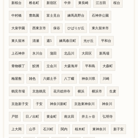
新桜台
椎名町
新宿区
中井
東長崎
江古田
桜台
中村橋
豊島園
富士見台
練馬高野台
石神井公園
大泉学園
西東京市
保谷
ひばりが丘
東久留米市
東久留米
清瀬
週5
練馬春日町
光が丘
平和台
上石神井
氷川台
蒲田
北品川
大田区
新馬場
青物横丁
鮫洲
立会川
大森海岸
平和島
大森町
梅屋敷
雑色
六郷土手
八丁畷
神奈川県
川崎
鶴見市場
京急鶴見
花月総持寺
横浜
横浜市
生麦
京急新子安
子安
神奈川新町
京急東神奈川
神奈川
戸部
日ノ出町
黄金町
南太田
井土ヶ谷
弘明寺
上大岡
山手
石川町
関内
桜木町
東神奈川
新子安