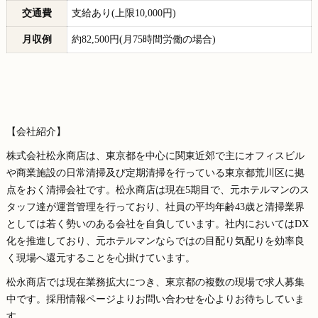
交通費
支給あり(上限10,000円)
月収例
約82,500円(月75時間労働の場合)
【会社紹介】
株式会社松永商店は、東京都を中心に関東近郊で主にオフィスビル
や商業施設の日常清掃及び定期清掃を行っている東京都荒川区に拠
点をおく清掃会社です。松永商店は現在5期目で、元ホテルマンのス
タッフ達が運営管理を行っており、社員の平均年齢43歳と清掃業界
としては若く勢いのある会社を自負しています。社内においてはDX
化を推進しており、元ホテルマンならではの目配り気配りを効率良
く現場へ還元することを心掛けています。
松永商店では現在業務拡大につき、東京都の複数の現場で求人募集
中です。採用情報ページよりお問い合わせを心よりお待ちしていま
す。