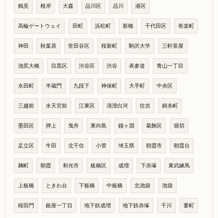
鶴見
根岸
大森
品川区
品川
港区
高輪ゲートウェイ
田町
浜松町
新橋
千代田区
有楽町
神田
秋葉原
世田谷区
桜新町
駒沢大学
三軒茶屋
池尻大橋
目黒区
渋谷区
渋谷
表参道
青山一丁目
永田町
半蔵門
九段下
神保町
大手町
中央区
三越前
水天宮前
江東区
清澄白河
住吉
錦糸町
墨田区
押上
曳舟
東向島
鐘ヶ淵
葛飾区
堀切
足立区
牛田
北千住
小菅
埼玉県
朝霞市
朝霞台
麹町
朝霞
和光市
板橋区
成増
下赤塚
東武練馬
上板橋
ときわ台
下板橋
中板橋
北池袋
池袋
桜田門
銀座一丁目
地下鉄成増
地下鉄赤塚
千川
要町