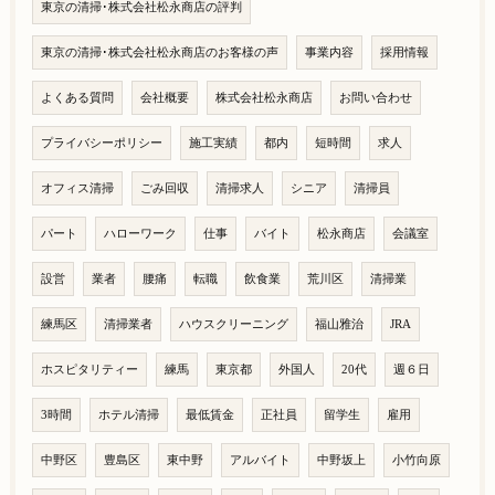
東京の清掃･株式会社松永商店の評判
東京の清掃･株式会社松永商店のお客様の声
事業内容
採用情報
よくある質問
会社概要
株式会社松永商店
お問い合わせ
プライバシーポリシー
施工実績
都内
短時間
求人
オフィス清掃
ごみ回収
清掃求人
シニア
清掃員
パート
ハローワーク
仕事
バイト
松永商店
会議室
設営
業者
腰痛
転職
飲食業
荒川区
清掃業
練馬区
清掃業者
ハウスクリーニング
福山雅治
JRA
ホスピタリティー
練馬
東京都
外国人
20代
週６日
3時間
ホテル清掃
最低賃金
正社員
留学生
雇用
中野区
豊島区
東中野
アルバイト
中野坂上
小竹向原