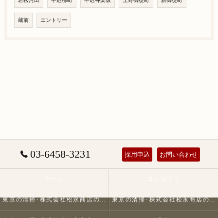
若松河田
牛込柳町
牛込神楽坂
上野御徒町
新御徒町
蔵前
エントリー
03-6458-3231
採用申込
お問い合わせ
ホーム
コンセプト
東京の清掃･株式会社松永商店の口コミ情報
東京の清掃･株式会社松永商店の評判