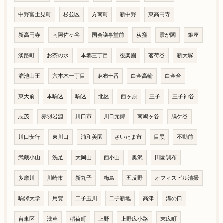
中野富士見町
杉並区
方南町
新中野
東高円寺
新高円寺
南阿佐ヶ谷
国会議事堂前
荻窪
霞が関
銀座
淡路町
お茶の水
本郷三丁目
後楽園
茗荷谷
新大塚
溜池山王
六本木一丁目
麻布十番
白金高輪
白金台
東大前
本駒込
駒込
北区
西ヶ原
王子
王子神谷
志茂
赤羽岩淵
川口市
川口元郷
南鳩ヶ谷
鳩ケ谷
川口安行
東川口
浦和美園
さいたま市
目黒
不動前
武蔵小山
洗足
大岡山
西小山
奥沢
田園調布
多摩川
川崎市
新丸子
梅島
五反野
オフィスビル清掃
駒澤大学
用賀
二子玉川
二子新地
高津
溝の口
台東区
浅草
稲荷町
上野
上野広小路
末広町