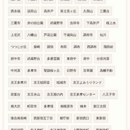
西永福
浜田山
高井戸
富士見ヶ丘
久我山
三鷹台
三鷹市
井の頭公園
武蔵野市
吉祥寺
下高井戸
桜上水
上北沢
八幡山
芦花公園
千歳烏山
調布市
仙川
つつじが丘
柴崎
国領
布田
調布
西調布
飛田給
府中市
武蔵野台
多磨霊園
東府中
府中
分倍河原
中河原
多摩市
聖蹟桜ヶ丘
日野市
百草園
高幡不動
京王多摩川
京王稲田堤
稲城市
京王よみうりランド
若葉台
京王永山
京王堀の内
京王多摩センター
八王子市
南大沢
町田市
多摩境
相模原市
橋本
新江古田
落合南長崎
西新宿五丁目
都庁前
新宿西口
東新宿