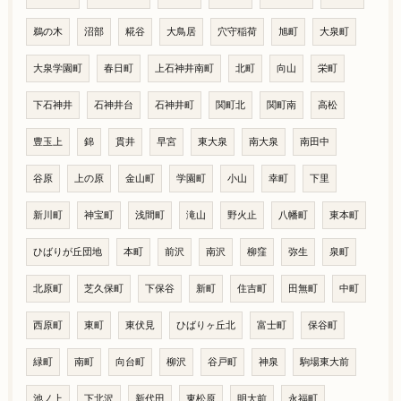
鵜の木
沼部
糀谷
大鳥居
穴守稲荷
旭町
大泉町
大泉学園町
春日町
上石神井南町
北町
向山
栄町
下石神井
石神井台
石神井町
関町北
関町南
高松
豊玉上
錦
貫井
早宮
東大泉
南大泉
南田中
谷原
上の原
金山町
学園町
小山
幸町
下里
新川町
神宝町
浅間町
滝山
野火止
八幡町
東本町
ひばりが丘団地
本町
前沢
南沢
柳窪
弥生
泉町
北原町
芝久保町
下保谷
新町
住吉町
田無町
中町
西原町
東町
東伏見
ひばりヶ丘北
富士町
保谷町
緑町
南町
向台町
柳沢
谷戸町
神泉
駒場東大前
池ノ上
下北沢
新代田
東松原
明大前
永福町