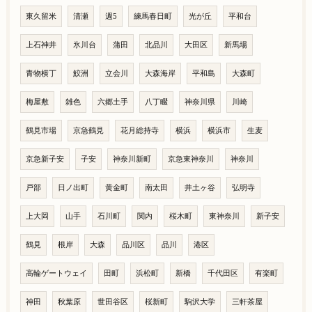
東久留米
清瀬
週5
練馬春日町
光が丘
平和台
上石神井
氷川台
蒲田
北品川
大田区
新馬場
青物横丁
鮫洲
立会川
大森海岸
平和島
大森町
梅屋敷
雑色
六郷土手
八丁畷
神奈川県
川崎
鶴見市場
京急鶴見
花月総持寺
横浜
横浜市
生麦
京急新子安
子安
神奈川新町
京急東神奈川
神奈川
戸部
日ノ出町
黄金町
南太田
井土ヶ谷
弘明寺
上大岡
山手
石川町
関内
桜木町
東神奈川
新子安
鶴見
根岸
大森
品川区
品川
港区
高輪ゲートウェイ
田町
浜松町
新橋
千代田区
有楽町
神田
秋葉原
世田谷区
桜新町
駒沢大学
三軒茶屋