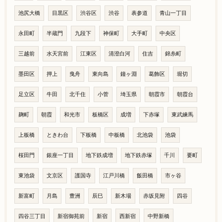
池尻大橋
目黒区
渋谷区
渋谷
表参道
青山一丁目
永田町
半蔵門
九段下
神保町
大手町
中央区
三越前
水天宮前
江東区
清澄白河
住吉
錦糸町
墨田区
押上
曳舟
東向島
鐘ヶ淵
葛飾区
堀切
足立区
牛田
北千住
小菅
埼玉県
朝霞市
朝霞台
麹町
朝霞
和光市
板橋区
成増
下赤塚
東武練馬
上板橋
ときわ台
下板橋
中板橋
北池袋
池袋
桜田門
銀座一丁目
地下鉄成増
地下鉄赤塚
千川
要町
東池袋
文京区
護国寺
江戸川橋
飯田橋
市ヶ谷
新富町
月島
豊洲
辰巳
新木場
赤坂見附
四谷
四谷三丁目
新宿御苑前
新宿
西新宿
中野新橋