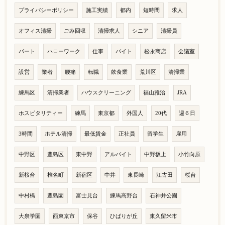
プライバシーポリシー
施工実績
都内
短時間
求人
オフィス清掃
ごみ回収
清掃求人
シニア
清掃員
パート
ハローワーク
仕事
バイト
松永商店
会議室
設営
業者
腰痛
転職
飲食業
荒川区
清掃業
練馬区
清掃業者
ハウスクリーニング
福山雅治
JRA
ホスピタリティー
練馬
東京都
外国人
20代
週６日
3時間
ホテル清掃
最低賃金
正社員
留学生
雇用
中野区
豊島区
東中野
アルバイト
中野坂上
小竹向原
新桜台
椎名町
新宿区
中井
東長崎
江古田
桜台
中村橋
豊島園
富士見台
練馬高野台
石神井公園
大泉学園
西東京市
保谷
ひばりが丘
東久留米市