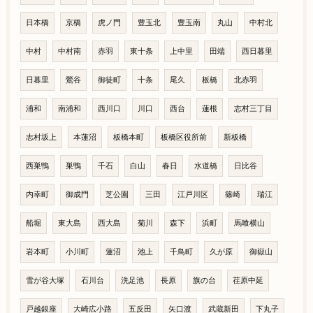
日本橋
京橋
虎ノ門
豊玉北
豊玉南
丸山
中村北
中村
中村南
赤羽
東十条
上中里
田端
西日暮里
日暮里
鶯谷
御徒町
十条
尾久
板橋
北赤羽
浦和
南浦和
西川口
川口
西台
蓮根
志村三丁目
志村坂上
本蓮沼
板橋本町
板橋区役所前
新板橋
西巣鴨
巣鴨
千石
白山
春日
水道橋
日比谷
内幸町
御成門
芝公園
三田
江戸川区
篠崎
瑞江
船堀
東大島
西大島
菊川
森下
浜町
馬喰横山
岩本町
小川町
蓮沼
池上
千鳥町
久が原
御嶽山
雪が谷大塚
石川台
洗足池
長原
旗の台
荏原中延
戸越銀座
大崎広小路
五反田
矢口渡
武蔵新田
下丸子