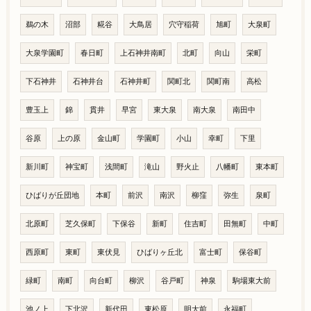
鵜の木
沼部
糀谷
大鳥居
穴守稲荷
旭町
大泉町
大泉学園町
春日町
上石神井南町
北町
向山
栄町
下石神井
石神井台
石神井町
関町北
関町南
高松
豊玉上
錦
貫井
早宮
東大泉
南大泉
南田中
谷原
上の原
金山町
学園町
小山
幸町
下里
新川町
神宝町
浅間町
滝山
野火止
八幡町
東本町
ひばりが丘団地
本町
前沢
南沢
柳窪
弥生
泉町
北原町
芝久保町
下保谷
新町
住吉町
田無町
中町
西原町
東町
東伏見
ひばりヶ丘北
富士町
保谷町
緑町
南町
向台町
柳沢
谷戸町
神泉
駒場東大前
池ノ上
下北沢
新代田
東松原
明大前
永福町