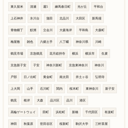
東久留米
清瀬
週5
練馬春日町
光が丘
平和台
上石神井
氷川台
蒲田
北品川
大田区
新馬場
青物横丁
鮫洲
立会川
大森海岸
平和島
大森町
梅屋敷
雑色
六郷土手
八丁畷
神奈川県
川崎
鶴見市場
京急鶴見
花月総持寺
横浜
横浜市
生麦
京急新子安
子安
神奈川新町
京急東神奈川
神奈川
戸部
日ノ出町
黄金町
南太田
井土ヶ谷
弘明寺
上大岡
山手
石川町
関内
桜木町
東神奈川
新子安
鶴見
根岸
大森
品川区
品川
港区
高輪ゲートウェイ
田町
浜松町
新橋
千代田区
有楽町
神田
秋葉原
世田谷区
桜新町
駒沢大学
三軒茶屋