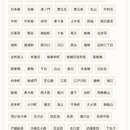
日本橋
京橋
虎ノ門
豊玉北
豊玉南
丸山
中村北
中村
中村南
赤羽
東十条
上中里
田端
西日暮里
日暮里
鶯谷
御徒町
十条
尾久
板橋
北赤羽
浦和
南浦和
西川口
川口
西台
蓮根
志村三丁目
志村坂上
本蓮沼
板橋本町
板橋区役所前
新板橋
西巣鴨
巣鴨
千石
白山
春日
水道橋
日比谷
内幸町
御成門
芝公園
三田
江戸川区
篠崎
瑞江
船堀
東大島
西大島
菊川
森下
浜町
馬喰横山
岩本町
小川町
蓮沼
池上
千鳥町
久が原
御嶽山
雪が谷大塚
石川台
洗足池
長原
旗の台
荏原中延
戸越銀座
大崎広小路
五反田
矢口渡
武蔵新田
下丸子