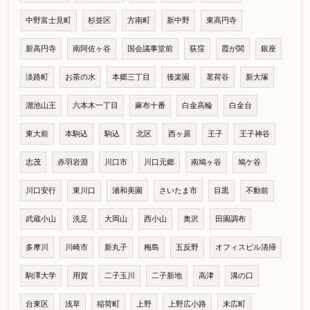
中野富士見町
杉並区
方南町
新中野
東高円寺
新高円寺
南阿佐ヶ谷
国会議事堂前
荻窪
霞が関
銀座
淡路町
お茶の水
本郷三丁目
後楽園
茗荷谷
新大塚
溜池山王
六本木一丁目
麻布十番
白金高輪
白金台
東大前
本駒込
駒込
北区
西ヶ原
王子
王子神谷
志茂
赤羽岩淵
川口市
川口元郷
南鳩ヶ谷
鳩ケ谷
川口安行
東川口
浦和美園
さいたま市
目黒
不動前
武蔵小山
洗足
大岡山
西小山
奥沢
田園調布
多摩川
川崎市
新丸子
梅島
五反野
オフィスビル清掃
駒澤大学
用賀
二子玉川
二子新地
高津
溝の口
台東区
浅草
稲荷町
上野
上野広小路
末広町