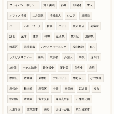
プライバシーポリシー
施工実績
都内
短時間
求人
オフィス清掃
ごみ回収
清掃求人
シニア
清掃員
パート
ハローワーク
仕事
バイト
松永商店
会議室
設営
業者
腰痛
転職
飲食業
荒川区
清掃業
練馬区
清掃業者
ハウスクリーニング
福山雅治
JRA
ホスピタリティー
練馬
東京都
外国人
20代
週６日
3時間
ホテル清掃
最低賃金
正社員
留学生
雇用
中野区
豊島区
東中野
アルバイト
中野坂上
小竹向原
新桜台
椎名町
新宿区
中井
東長崎
江古田
桜台
中村橋
豊島園
富士見台
練馬高野台
石神井公園
大泉学園
西東京市
保谷
ひばりが丘
東久留米市