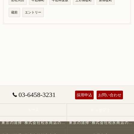
若松河田
牛込柳町
牛込神楽坂
上野御徒町
新御徒町
蔵前
エントリー
03-6458-3231
採用申込
お問い合わせ
ホーム
コンセプト
東京の清掃･株式会社松永商店の口コミ情報
東京の清掃･株式会社松永商店の評判