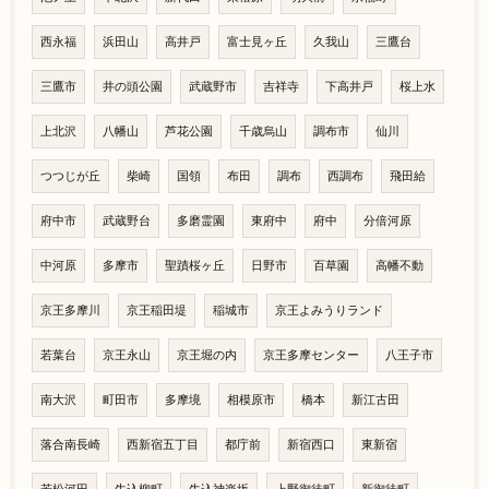
西永福
浜田山
高井戸
富士見ヶ丘
久我山
三鷹台
三鷹市
井の頭公園
武蔵野市
吉祥寺
下高井戸
桜上水
上北沢
八幡山
芦花公園
千歳烏山
調布市
仙川
つつじが丘
柴崎
国領
布田
調布
西調布
飛田給
府中市
武蔵野台
多磨霊園
東府中
府中
分倍河原
中河原
多摩市
聖蹟桜ヶ丘
日野市
百草園
高幡不動
京王多摩川
京王稲田堤
稲城市
京王よみうりランド
若葉台
京王永山
京王堀の内
京王多摩センター
八王子市
南大沢
町田市
多摩境
相模原市
橋本
新江古田
落合南長崎
西新宿五丁目
都庁前
新宿西口
東新宿