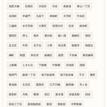
池尻大橋
目黒区
渋谷区
渋谷
表参道
青山一丁目
永田町
半蔵門
九段下
神保町
大手町
中央区
三越前
水天宮前
江東区
清澄白河
住吉
錦糸町
墨田区
押上
曳舟
東向島
鐘ヶ淵
葛飾区
堀切
足立区
牛田
北千住
小菅
埼玉県
朝霞市
朝霞台
麹町
朝霞
和光市
板橋区
成増
下赤塚
東武練馬
上板橋
ときわ台
下板橋
中板橋
北池袋
池袋
桜田門
銀座一丁目
地下鉄成増
地下鉄赤塚
千川
要町
東池袋
文京区
護国寺
江戸川橋
飯田橋
市ヶ谷
新富町
月島
豊洲
辰巳
新木場
赤坂見附
四谷
四谷三丁目
新宿御苑前
新宿
西新宿
中野新橋